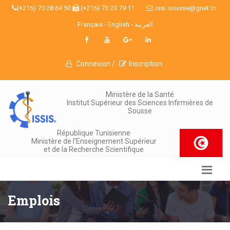
(+216) 70 28 64 50
(+216) 73 23 79 11
issi.sousse@gnet.tn
Français
-
English
-
العربية
Connexion /
Inscription
Ministère de la Santé
Institut Supérieur des Sciences Infirmières de
Sousse
République Tunisienne
Ministère de l'Enseignement Supérieur
et de la Recherche Scientifique
Emplois