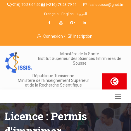
(+216) 70 28 64 50
(+216) 73 23 79 11
issi.sousse@gnet.tn
Français
-
English
-
العربية
Connexion /
Inscription
Ministère de la Santé
Institut Supérieur des Sciences Infirmières de
Sousse
République Tunisienne
Ministère de l'Enseignement Supérieur
et de la Recherche Scientifique
Licence : Permis