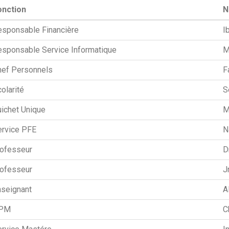
onction
N
sponsable Financière
I
sponsable Service Informatique
M
hef Personnels
F
olarité
S
ichet Unique
M
ervice PFE
N
rofesseur
D
rofesseur
J
seignant
A
PM
C