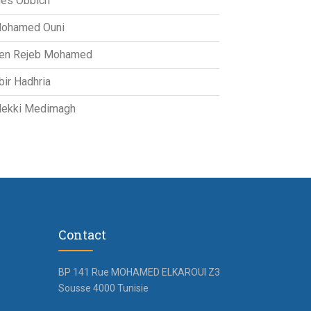
nes Obbich
ohamed Ouni
en Rejeb Mohamed
bir Hadhria
ekki Medimagh
Contact
BP 141 Rue MOHAMED ELKAROUI Z3
Sousse 4000 Tunisie