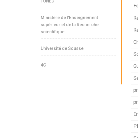
TUNED
F
Ministère de l'Enseignement
Re
supérieur et de la Recherche
Re
scientifique
C
Université de Sousse
Sc
4C
Gu
S
p
p
En
P