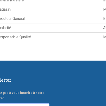
rvice Mastére
I
agasin
M
recteur Général
B
olarité
A
sponsable Qualité
M
etter
z pas à vous inscrire à notre
er.