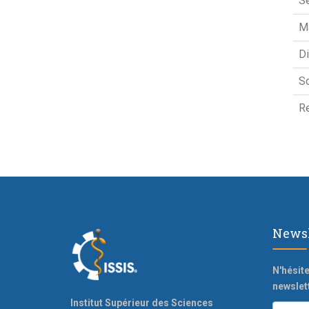
Se
M
Di
Sc
Re
Newsl
N'hésite
newslett
Institut Supérieur des Sciences