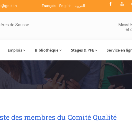
se@gnet.tn
Français
-
English
-
العربية
mières de Sousse
Minist
et 
Emplois
Bibliothèque
Stages & PFE
Service en lig
iste des membres du Comité Qualité