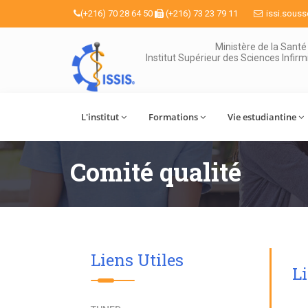
(+216) 70 28 64 50
(+216) 73 23 79 11
issi.sous
Ministère de la Santé
Institut Supérieur des Sciences Infir
L'institut
Formations
Vie estudiantine
Comité qualité
Liens Utiles
L