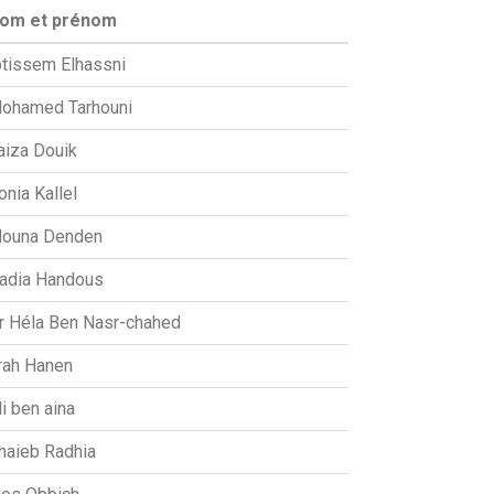
om et prénom
btissem Elhassni
ohamed Tarhouni
aiza Douik
onia Kallel
ouna Denden
adia Handous
r Héla Ben Nasr-chahed
rah Hanen
li ben aina
haieb Radhia